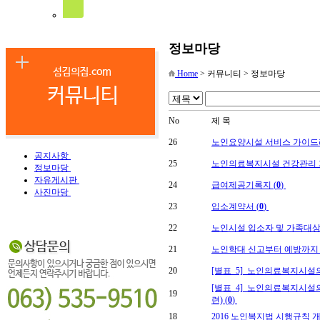
정보마당
Home
> 커뮤니티 > 정보마당
No
제 목
26
노인요양시설 서비스 가이드라
공지사항
25
노인의료복지시설 건강관리 
정보마당
자유게시판
24
급여제공기록지 (
0
)
사진마당
23
입소계약서 (
0
)
22
노인시설 입소자 및 가족대상
21
노인학대 신고부터 예방까지 
20
[별표_5]_노인의료복지시설의
[별표_4]_노인의료복지시설
19
련) (
0
)
18
2016 노인복지법 시행규칙 개