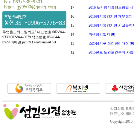
17
2016 노인장기요양보험법 시
16
2016장기요양기관 재무회계 
15
2016장기요양기관 시설급여제
무엇을도와드릴까요? 대표번호.062-944-
14
위생점검일지 (
0
)
9339 062-944-0079 팩스번호.062-944-
6529 이메일.pyun9339@hanmail.net
13
소화용기구 점검관리대장 (
0
12
2015년도 노인보건복지 사업
섬김의집 요양원 
대표번호. 063-53
Copyright 2016