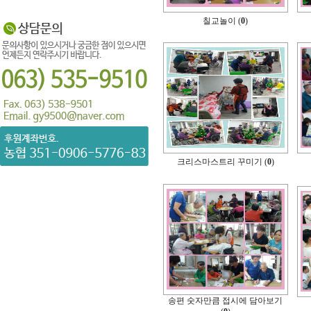
칠교놀이 (
0
)
크리스마스트리 꾸미기 (
0
)
송편 숫자만큼 접시에 담아보기