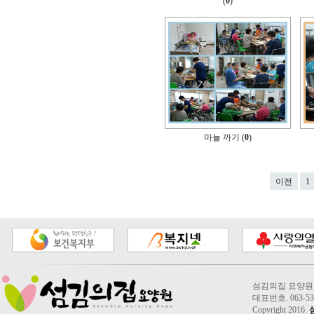
(
0
)
마늘 까기 (
0
)
이전
1
섬김의집 요양원 2
대표번호. 063-535
Copyright 2016.