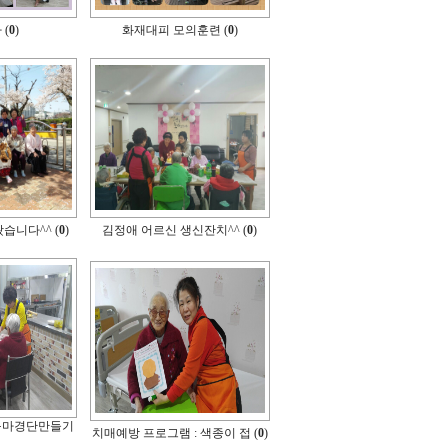
(
0
)
화재대피 모의훈련 (
0
)
습니다^^ (
0
)
김정애 어르신 생신잔치^^ (
0
)
구마경단만들기
치매예방 프로그램 : 색종이 접 (
0
)