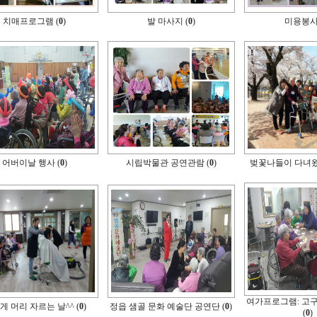
치매프로그램 (
0
)
발 마사지 (
0
)
미용봉사 
어버이날 행사 (
0
)
시립박물관 공연관람 (
0
)
벚꽃나들이 다녀왔
여가프로그램: 고
게 머리 자르는 날^^ (
0
)
정읍 샘골 문화 예술단 공연단 (
0
)
(
0
)