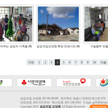
비하는 섬김의 가족들 (
0
)
섬김의집요양원 확장 전경사진 (
0
)
구슬팔찌 만들기 
이전
1
2
3
4
5
6
7
8
9
10
다음
섬김의집 요양원 287-80-00588 전라북도 정읍시 덕천면 태고로 679
대표번호. 063-535-9510 팩스번호. 063-538-9501 E-mail. gy9500@nave
Copyright 2016.
섬김의집 요양원
All Rights Reserved.