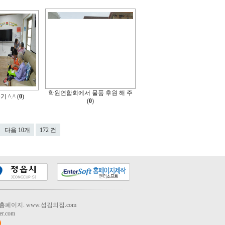
학원연합회에서 물품 후원 해 주
^.^ (
0
)
(
0
)
다음 10개
172 건
 홈페이지. www.섬김의집.com
r.com