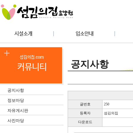
공지사항
공지사항
정보마당
글번호
250
자유게시판
등록자
섬김의집
사진마당
다운로드