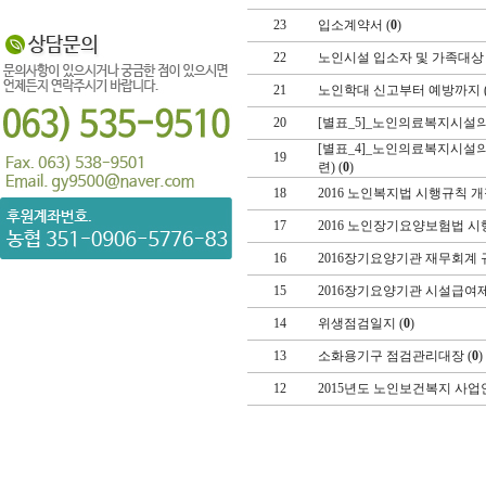
23
입소계약서 (
0
)
22
노인시설 입소자 및 가족대상
21
노인학대 신고부터 예방까지 
20
[별표_5]_노인의료복지시설의
[별표_4]_노인의료복지시설
19
련) (
0
)
18
2016 노인복지법 시행규칙 개정
17
2016 노인장기요양보험법 시
16
2016장기요양기관 재무회계 
15
2016장기요양기관 시설급여제
14
위생점검일지 (
0
)
13
소화용기구 점검관리대장 (
0
)
12
2015년도 노인보건복지 사업