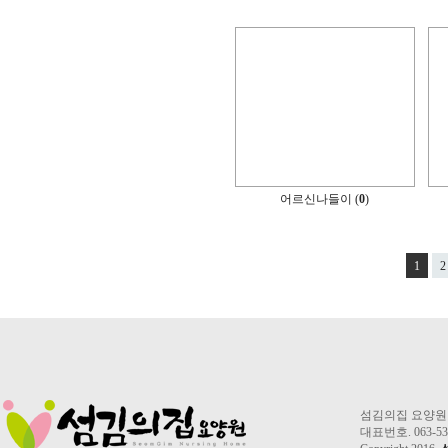
어르신나들이 (
0
)
1
2
섬김의집 요양원 2
대표번호. 063-535