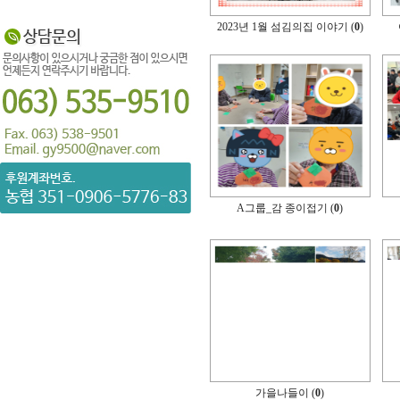
2023년 1월 섬김의집 이야기 (
0
)
A그룹_감 종이접기 (
0
)
가을나들이 (
0
)