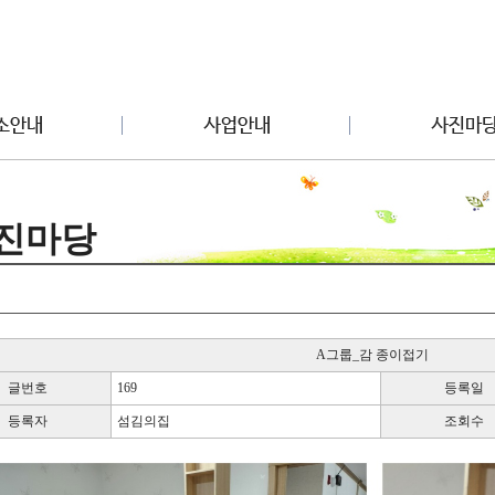
진마당
A그룹_감 종이접기
글번호
169
등록일
등록자
섬김의집
조회수