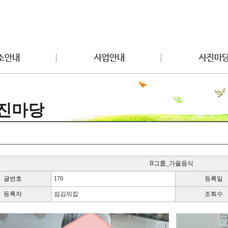
진마당
B그룹_가을음식
글번호
170
등록일
등록자
섬김의집
조회수