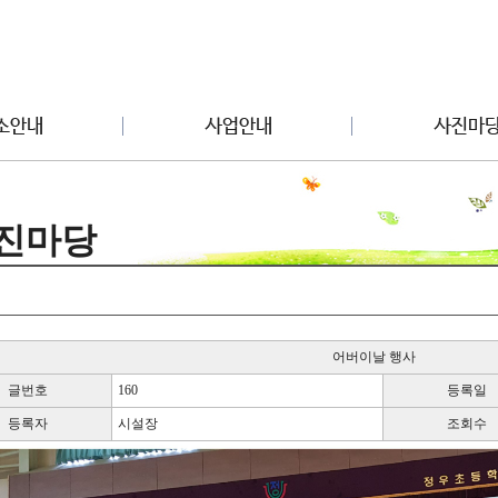
진마당
어버이날 행사
글번호
160
등록일
등록자
시설장
조회수