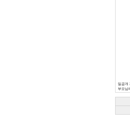
일곱개 
부모님에